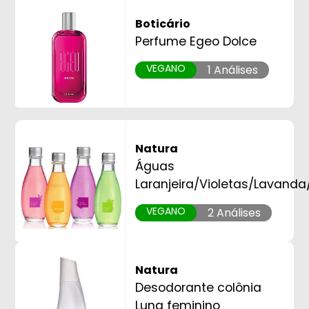
Boticário
Perfume Egeo Dolce
VEGANO
1 Análises
Natura
Águas
Laranjeira/Violetas/Lavand
VEGANO
2 Análises
Natura
Desodorante colônia
Luna feminino