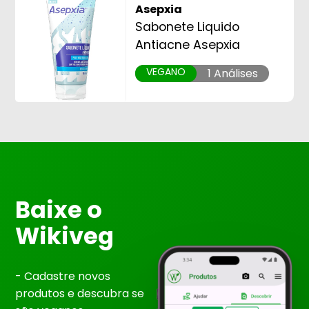
Asepxia
Sabonete Liquido
Antiacne Asepxia
VEGANO
1 Análises
Baixe o
Wikiveg
- Cadastre novos
produtos e descubra se