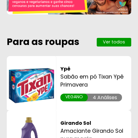
Para as roupas
Ver todos
Ypê
Sabão em pó Tixan Ypê
Primavera
VEGANO
4 Análises
Girando Sol
Amaciante Girando Sol