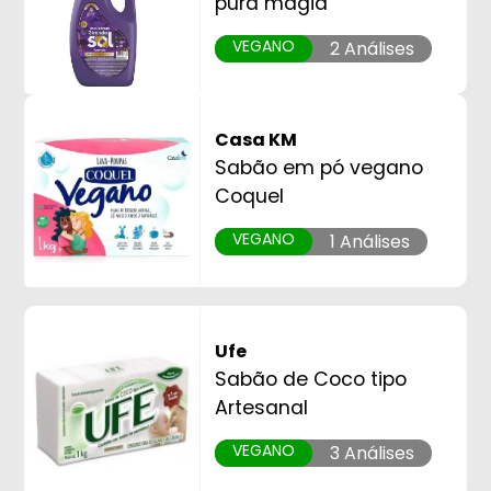
pura magia
VEGANO
2 Análises
Casa KM
Sabão em pó vegano
Coquel
VEGANO
1 Análises
Ufe
Sabão de Coco tipo
Artesanal
VEGANO
3 Análises