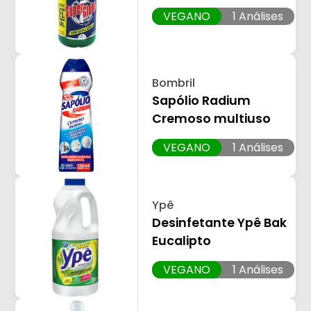
VEGANO
1 Análises
Bombril
Sapólio Radium
Cremoso multiuso
VEGANO
1 Análises
Ypê
Desinfetante Ypê Bak
Eucalipto
VEGANO
1 Análises