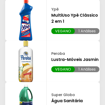
Ypê
MultiUso Ypê Clássico
2 em 1
VEGANO
1 Análises
Peroba
Lustra-Móveis Jasmin
VEGANO
1 Análises
Super Globo
Água Sanitária