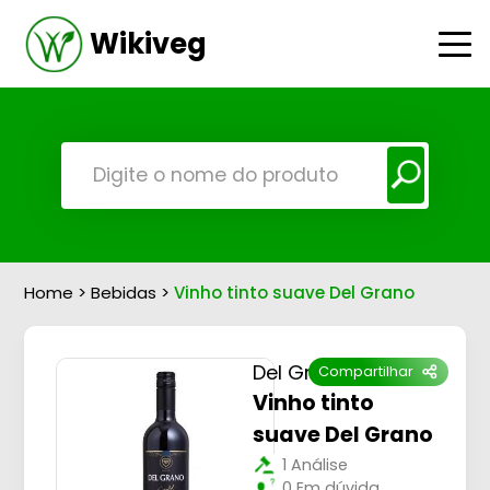
Wikiveg
Home
>
Bebidas
>
Vinho tinto suave Del Grano
Del Grano
Compartilhar
Vinho tinto
suave Del Grano
1 Análise
0 Em dúvida