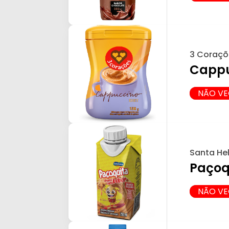
3 Coraçõ
Cappu
NÃO V
Santa He
Paçoq
NÃO V