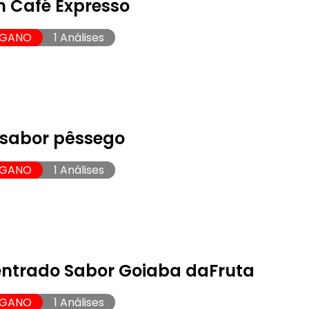
 Café Expresso
EGANO
1 Análises
sabor pêssego
EGANO
1 Análises
ntrado Sabor Goiaba daFruta
EGANO
1 Análises