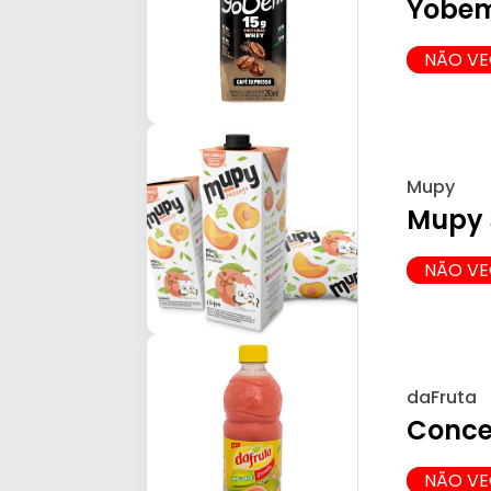
Yobem
NÃO V
Mupy
Mupy 
NÃO V
daFruta
Conce
NÃO V