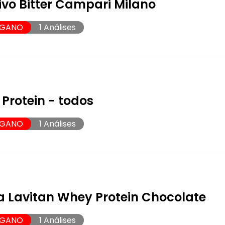
ivo Bitter Campari Milano
EGANO
1 Análises
Protein - todos
EGANO
1 Análises
a Lavitan Whey Protein Chocolate
EGANO
1 Análises