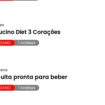
es
cino Diet 3 Corações
EGANO
1 Análises
lena
uita pronta para beber
EGANO
1 Análises