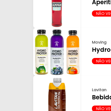
Aperit
NÃO V
Moving
Hydro 
NÃO V
Lavitan
Bebid
NÃO V