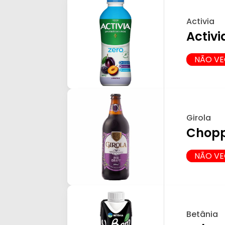
Activia
Activi
NÃO V
Girola
Chopp
NÃO V
Betânia