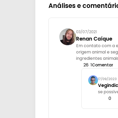
Análises e comentári
03/07/2021
Renan Caíque
Em contato com a e
origem animal e seg
ingredientes anima
26
1
Comentar
17/09/2023
Vegindi
se possív
0