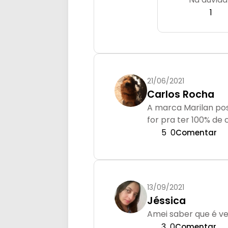
1
21/06/2021
Carlos Rocha
A marca Marilan pos
for pra ter 100% de
5
0
Comentar
13/09/2021
Jéssica
Amei saber que é v
3
0
Comentar