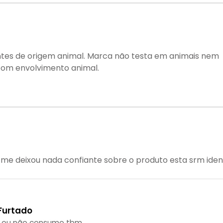
ntes de origem animal. Marca não testa em animais nem
com envolvimento animal.
me deixou nada confiante sobre o produto esta srm iden
Furtado
a eu não consumo tbm