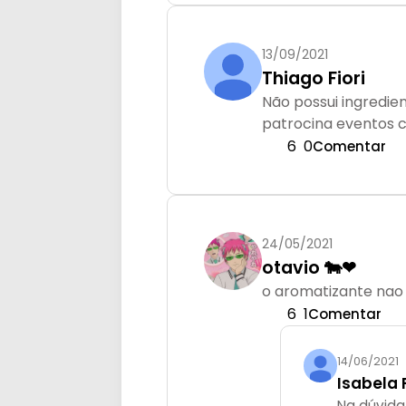
13/09/2021
Thiago Fiori
Não possui ingredie
patrocina eventos 
6
0
Comentar
24/05/2021
otavio 🐄❤
o aromatizante nao 
6
1
Comentar
14/06/2021
Isabela 
Na dúvid