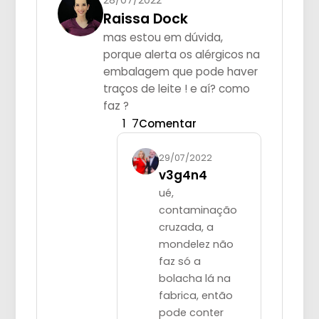
28/07/2022
Raissa Dock
mas estou em dúvida,
porque alerta os alérgicos na
embalagem que pode haver
traços de leite ! e aí? como
faz ?
1
7
Comentar
29/07/2022
v3g4n4
ué,
contaminação
cruzada, a
mondelez não
faz só a
bolacha lá na
fabrica, então
pode conter