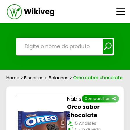
Wikiveg
Home
>
Biscoitos e Bolachas
>
Oreo sabor chocolate
Nabisco
Compartilhar
Oreo sabor
chocolate
5 Análises
0 Em dúvida