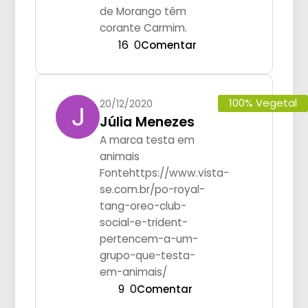
de Morango têm
corante Carmim.
16
0
Comentar
100% Vegetal
20/12/2020
Júlia Menezes
A marca testa em
animais
Fontehttps://www.vista-
se.com.br/po-royal-
tang-oreo-club-
social-e-trident-
pertencem-a-um-
grupo-que-testa-
em-animais/
9
0
Comentar