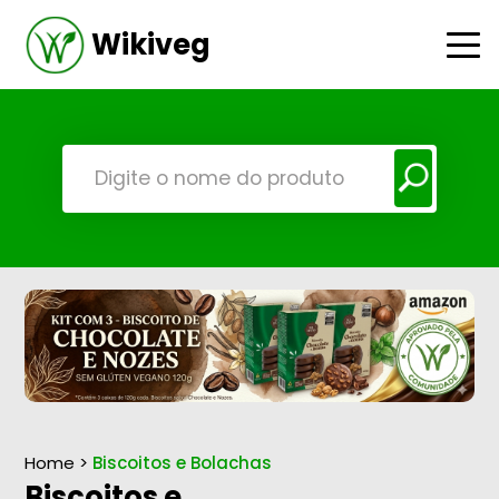
Wikiveg
Home
>
Biscoitos e Bolachas
Biscoitos e