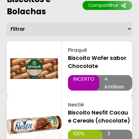
Compartilhar
Bolachas
Piraquê
Biscoito Wafer sabor
Chocolate
INCERTO
4
Análises
Nestlé
Biscoito Nesfit Cacau
e Cereais (chocolate)
100%
3