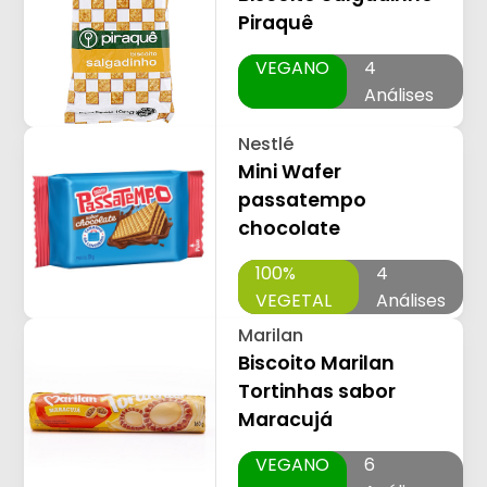
Piraquê
VEGANO
4
Análises
Nestlé
Mini Wafer
passatempo
chocolate
100%
4
VEGETAL
Análises
Marilan
Biscoito Marilan
Tortinhas sabor
Maracujá
VEGANO
6