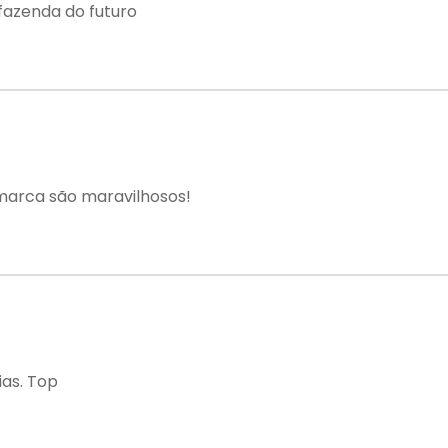
fazenda do futuro
marca são maravilhosos!
ias. Top