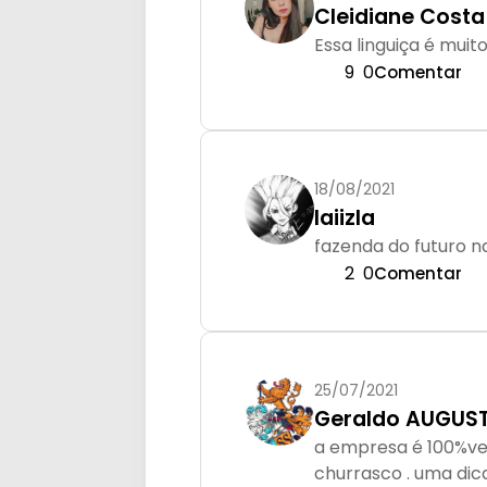
Cleidiane Costa
Essa linguiça é muit
9
0
Comentar
18/08/2021
laiizla
fazenda do futuro n
2
0
Comentar
25/07/2021
Geraldo AUGUST
a empresa é 100%ve
churrasco . uma dic