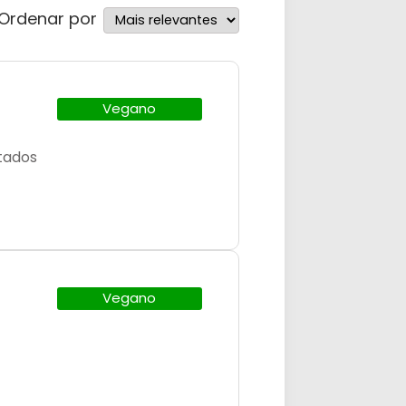
Ordenar por
Vegano
tados
Vegano