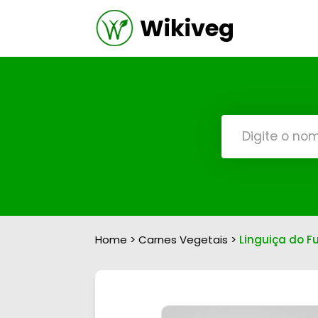
Wikiveg
Home
>
Carnes Vegetais
>
Linguiça do F