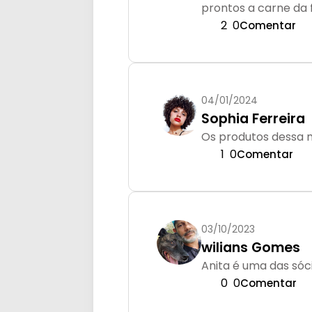
prontos a carne da 
2
0
Comentar
04/01/2024
Sophia Ferreira
Os produtos dessa 
1
0
Comentar
03/10/2023
wilians Gomes
Anita é uma das sóc
0
0
Comentar