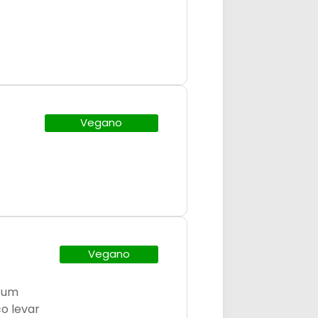
Vegano
Vegano
a um
o levar