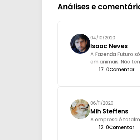
Análises e comentári
04/10/2020
Isaac Neves
A Fazenda Futuro só
em animais. Não ten
17
0
Comentar
06/11/2020
Mih Steffens
A empresa é totalm
12
0
Comentar