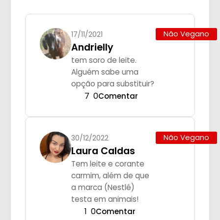
Não Vegano
17/11/2021
Andrielly
tem soro de leite.
Alguém sabe uma
opção para substituir?
7
0
Comentar
Não Vegano
30/12/2022
Laura Caldas
Tem leite e corante
carmim, além de que
a marca (Nestlé)
testa em animais!
1
0
Comentar