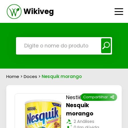
Wikiveg
Home
>
Doces
>
Nesquik morango
Nestlé
Compartilhar
Nesquik
morango
2 Análises
0 Em dúvida