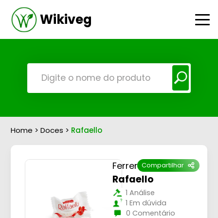
Wikiveg
Home
>
Doces
>
Rafaello
Ferrero
Compartilhar
Rafaello
1 Análise
1 Em dúvida
0 Comentário