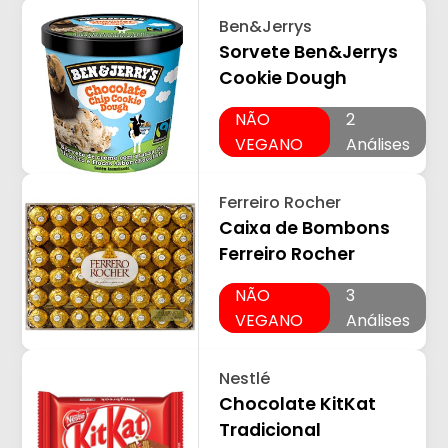
Ben&Jerrys
Sorvete Ben&Jerrys
Cookie Dough
NÃO
2
VEGANO
Análises
Ferreiro Rocher
Caixa de Bombons
Ferreiro Rocher
NÃO
3
VEGANO
Análises
Nestlé
Chocolate KitKat
Tradicional