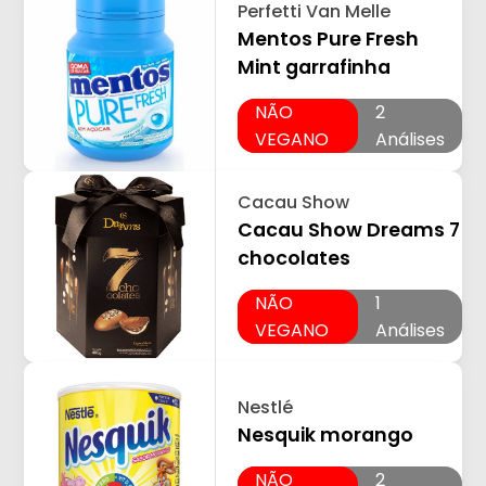
Perfetti Van Melle
Mentos Pure Fresh
Mint garrafinha
NÃO
2
VEGANO
Análises
Cacau Show
Cacau Show Dreams 7
chocolates
NÃO
1
VEGANO
Análises
Nestlé
Nesquik morango
NÃO
2