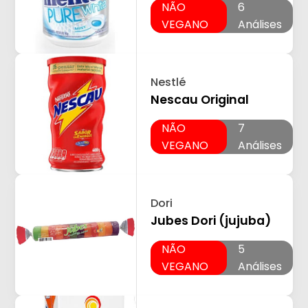
NÃO
6
VEGANO
Análises
Nestlé
Nescau Original
NÃO
7
VEGANO
Análises
Dori
Jubes Dori (jujuba)
NÃO
5
VEGANO
Análises