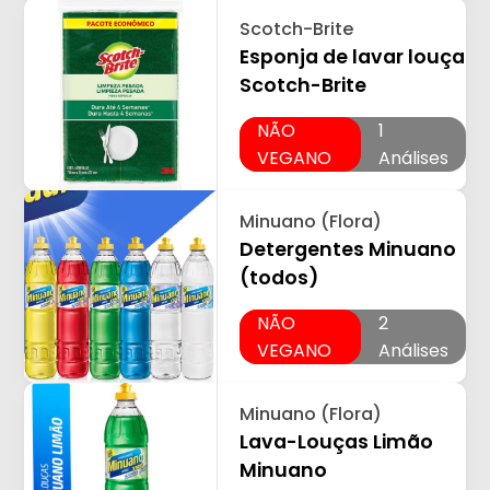
Scotch-Brite
Esponja de lavar louça
Scotch-Brite
NÃO
1
VEGANO
Análises
Minuano (Flora)
Detergentes Minuano
(todos)
NÃO
2
VEGANO
Análises
Minuano (Flora)
Lava-Louças Limão
Minuano