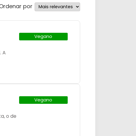
Ordenar por
Vegano
. A
Vegano
a, o de