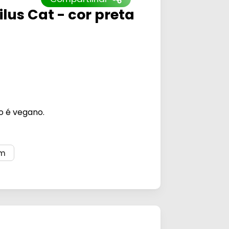
lus Cat - cor preta
o é vegano.
em