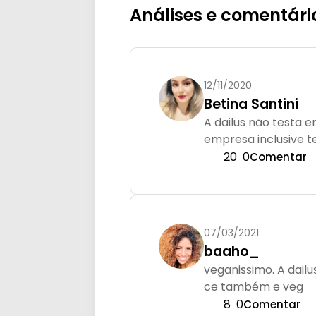
Análises e comentári
12/11/2020
Betina Santini
A dailus não testa 
empresa inclusive t
20
0
Comentar
07/03/2021
baaho_
veganissimo. A dail
ce também e veg
8
0
Comentar