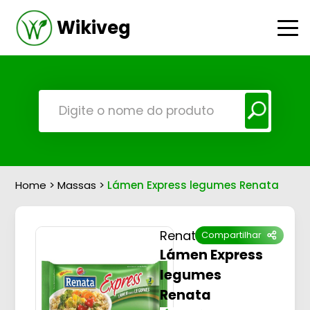
Wikiveg
Home
>
Massas
>
Lámen Express legumes Renata
Renata
Compartilhar
Lámen Express
legumes
Renata