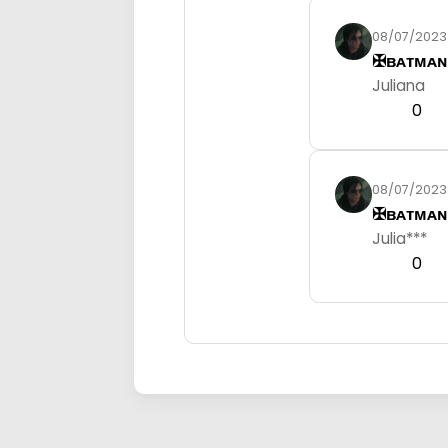
08/07/2023
✠︎ʙᴀᴛᴍᴀɴ
Juliana
0
08/07/2023
✠︎ʙᴀᴛᴍᴀɴ
Julia***
0