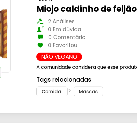
Miojo caldinho de feijã
2 Análises
0 Em dúvida
0 Comentário
0 Favoritou
NÃO VEGANO
A comunidade considera que esse produt
Tags relacionadas
Comida
Massas