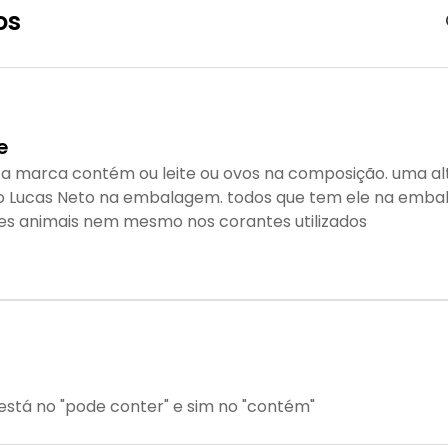
os
e
ta marca contém ou leite ou ovos na composição. uma al
 o Lucas Neto na embalagem. todos que tem ele na emb
es animais nem mesmo nos corantes utilizados
 está no "pode conter" e sim no "contém"