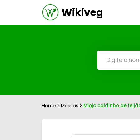
Wikiveg
Home
>
Massas
>
Miojo caldinho de feij