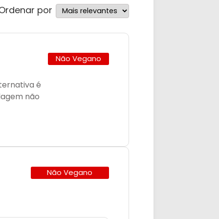
Ordenar por
Não Vegano
ternativa é
alagem não
Não Vegano