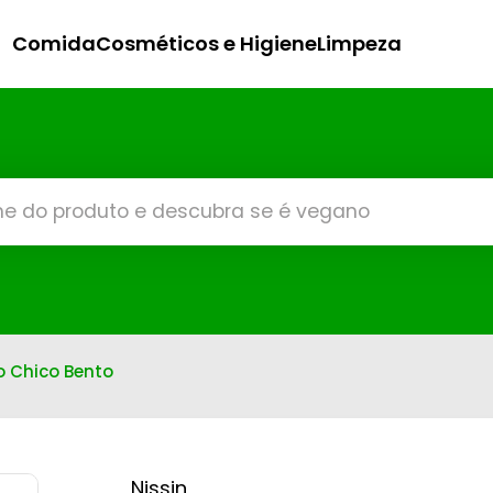
Comida
Cosméticos e Higiene
Limpeza
ão Chico Bento
Nissin