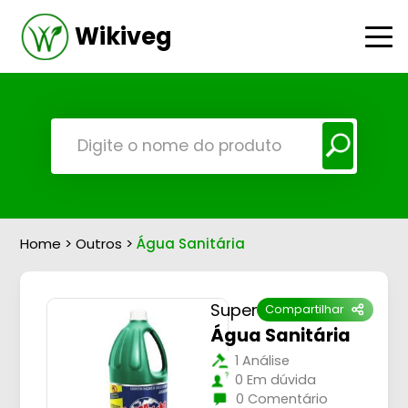
Wikiveg
Home
>
Outros
>
Água Sanitária
Super Globo
Compartilhar
Água Sanitária
1 Análise
0 Em dúvida
0 Comentário