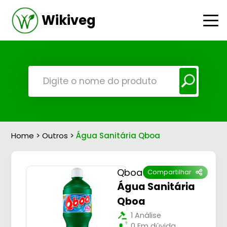
Wikiveg
Home
>
Outros
>
Água Sanitária Qboa
Qboa
Compartilhar
Água Sanitária
Qboa
1 Análise
0 Em dúvida