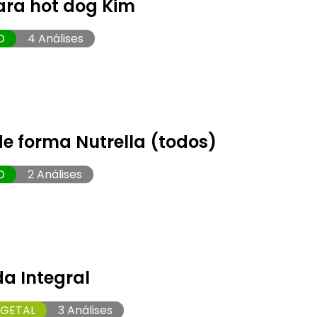
ara hot dog Kim
O
4 Análises
de forma Nutrella (todos)
O
2 Análises
a Integral
EGETAL
3 Análises