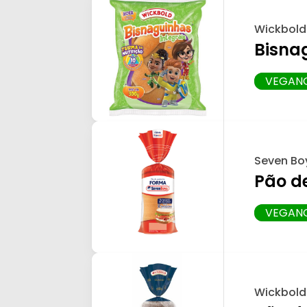
Wickbold
Bisna
VEGAN
Seven Bo
Pão d
VEGAN
Wickbold