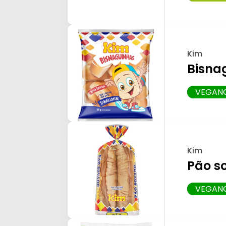
Kim
Bisna
VEGAN
Kim
Pão s
VEGAN