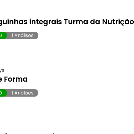
guinhas integrais Turma da Nutriçã
O
1 Análises
ys
e Forma
O
1 Análises