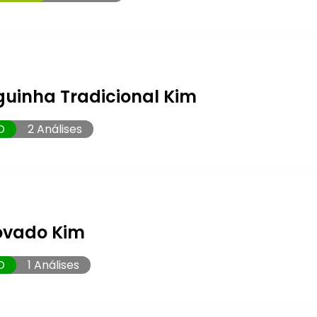
guinha Tradicional Kim
O
2 Análises
ovado Kim
O
1 Análises