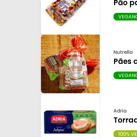
Pāo p
VEGAN
Nutrella
Pães 
VEGAN
Adria
Torrad
100% V