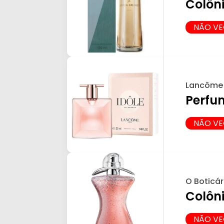
Colôn
NÃO V
Lancôme 
Perfu
NÃO V
O Boticár
Colôn
NÃO V