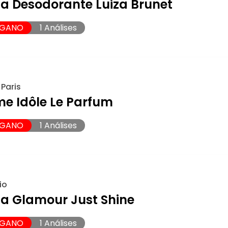
ia Desodorante Luiza Brunet
EGANO
1 Análises
Paris
me Idôle Le Parfum
EGANO
1 Análises
io
ia Glamour Just Shine
EGANO
1 Análises