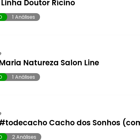
Linha Doutor Rícino
O
1 Análises
e
Maria Natureza Salon Line
O
1 Análises
e
 #todecacho Cacho dos Sonhos (co
O
2 Análises