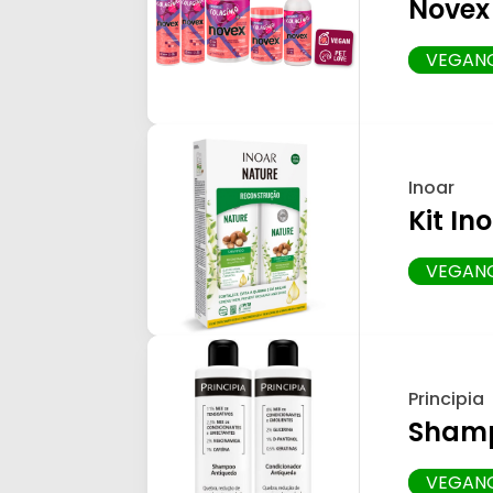
Novex
VEGAN
Inoar
Kit I
VEGAN
Principia
Shamp
VEGAN