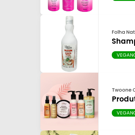
Folha Nat
Shamp
VEGAN
Twoone 
Produ
VEGAN