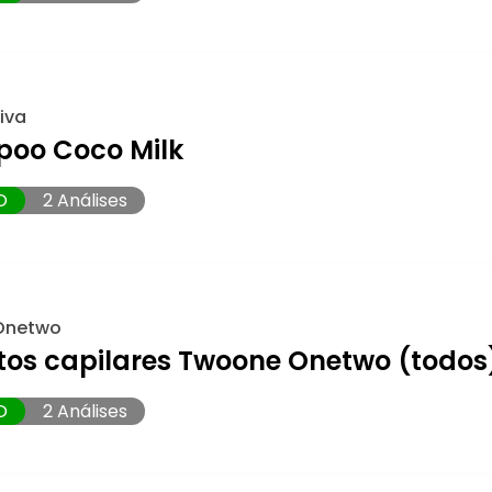
iva
oo Coco Milk
O
2 Análises
Onetwo
tos capilares Twoone Onetwo (todos
O
2 Análises