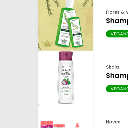
Flores & 
Shamp
VEGAN
Skala
Shamp
VEGAN
Novex