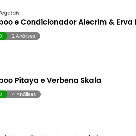
Vegetais
oo e Condicionador Alecrim & Erva
O
2 Análises
oo Pitaya e Verbena Skala
O
4 Análises