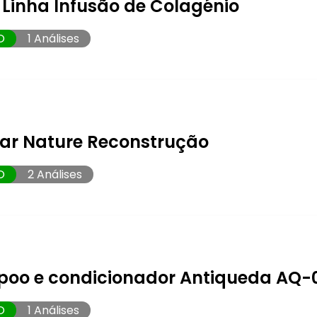
 Linha Infusão de Colagénio
O
1 Análises
noar Nature Reconstrução
O
2 Análises
oo e condicionador Antiqueda AQ-
O
1 Análises