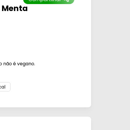
o Menta
o não é vegano.
cal