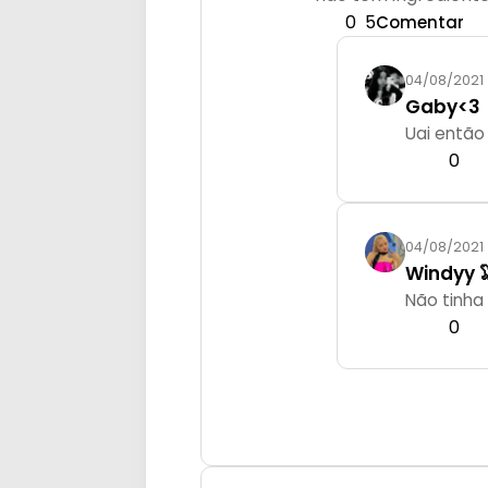
0
5
Comentar
04/08/2021
Gaby<3
Uai entã
0
04/08/2021
Windyy 
Não tinha
0