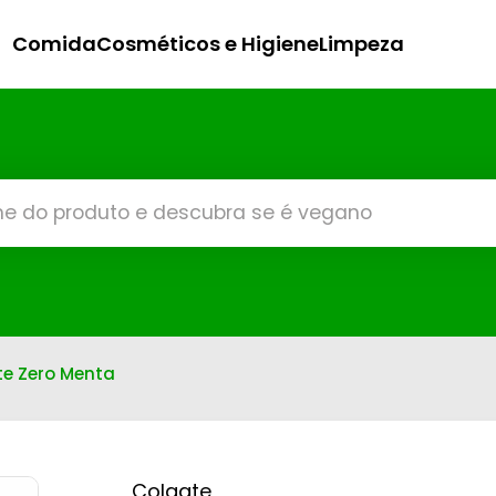
Comida
Cosméticos e Higiene
Limpeza
te Zero Menta
Colgate