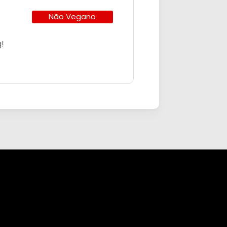
Não Vegano
g!