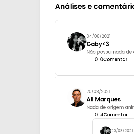
Análises e comentári
04/08/2021
Gaby<3
Não possui nada de
0
0
Comentar
20/08/2021
All Marques
Nada de origem anim
0
4
Comentar
20/08/2021