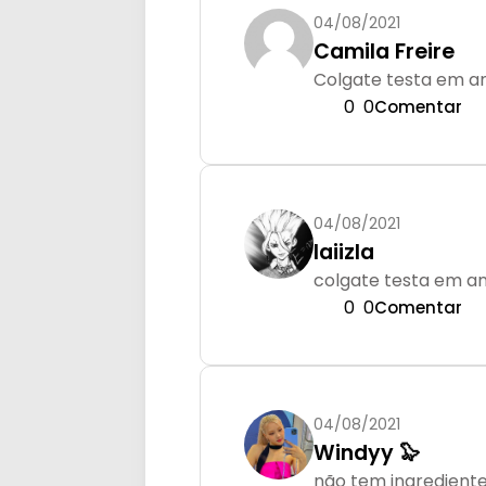
04/08/2021
Camila Freire
Colgate testa em a
0
0
Comentar
04/08/2021
laiizla
colgate testa em a
0
0
Comentar
04/08/2021
Windyy 🦭
não tem ingrediente