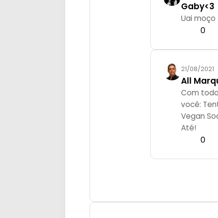
Gaby<3
Uai moço 
0
21/08/2021
All Marq
Com todo 
você: Ten
Vegan Soc
Até!
0