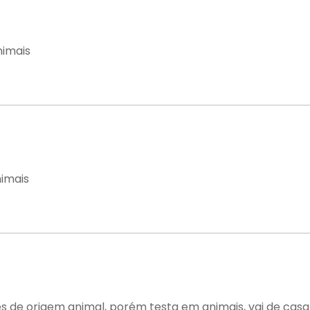
nimais
nimais
s de origem animal, porém testa em animais, vai de cas