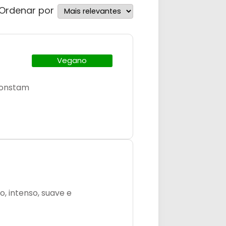
Ordenar por
Vegano
 constam
o, intenso, suave e