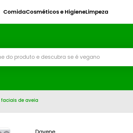
Comida
Cosméticos e Higiene
Limpeza
faciais de aveia
Davene