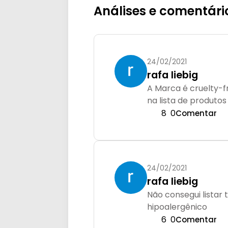
Análises e comentári
24/02/2021
rafa liebig
A Marca é cruelty-f
na lista de produto
8
0
Comentar
24/02/2021
rafa liebig
Não consegui listar 
hipoalergênico
6
0
Comentar