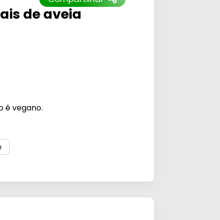
ais de aveia
o é vegano.
e