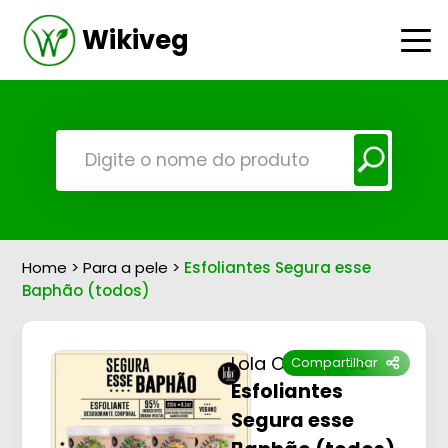
Wikiveg
Home
>
Para a pele
>
Esfoliantes Segura esse
Baphão (todos)
Lola Cosmetics
Compartilhar
Esfoliantes
Segura esse