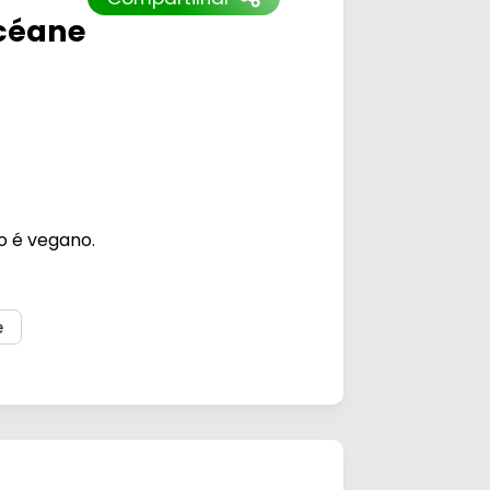
Océane
o é vegano.
e