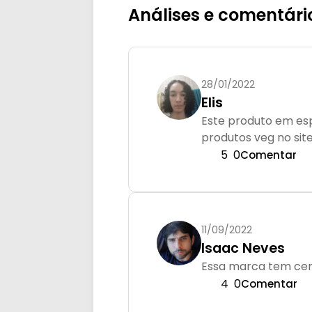
Análises e comentári
28/01/2022
Elis
Este produto em esp
produtos veg no si
5
0
Comentar
11/09/2022
Isaac Neves
Essa marca tem cert
4
0
Comentar