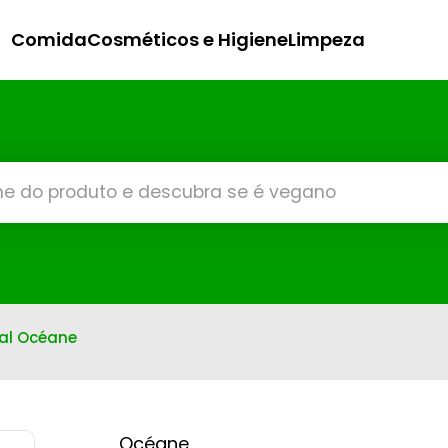
Comida
Cosméticos e Higiene
Limpeza
ial Océane
Océane