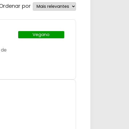
Ordenar por
Vegano
 de