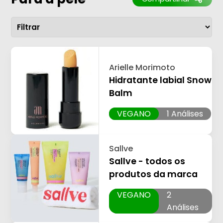
Arielle Morimoto
Hidratante labial Snow
Balm
VEGANO
1 Análises
Sallve
Sallve - todos os
produtos da marca
VEGANO
2
Análises