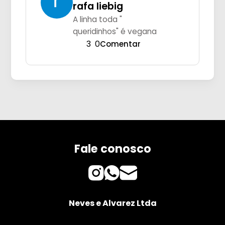
rafa liebig
A linha toda "
queridinhos" é vegana
3
0
Comentar
Fale conosco
Neves e Alvarez Ltda