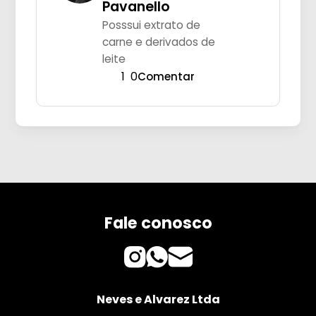
Pavanello
Posssui extrato de
carne e derivados de
leite
1
0
Comentar
Fale conosco
Neves e Alvarez Ltda