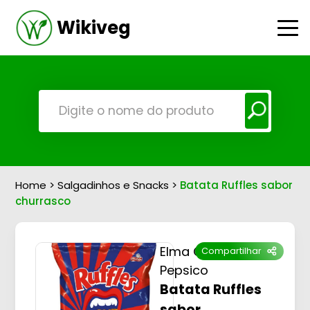
Wikiveg
Home
>
Salgadinhos e Snacks
>
Batata Ruffles sabor
churrasco
Elma Chips -
Compartilhar
Pepsico
Batata Ruffles
sabor