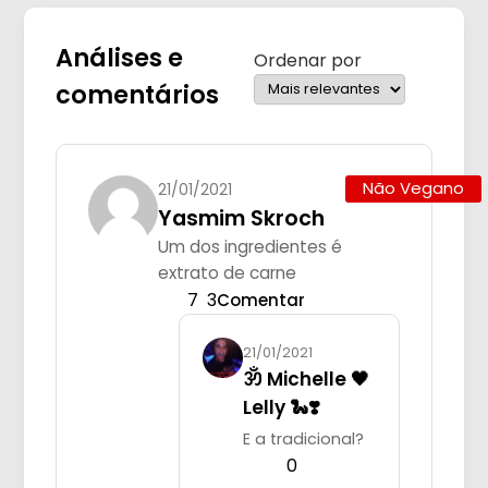
Análises e
Ordenar por
comentários
Não Vegano
21/01/2021
Yasmim Skroch
Um dos ingredientes é
extrato de carne
7
3
Comentar
21/01/2021
ॐ Michelle 🖤
Lelly 🐍❣️
E a tradicional?
0