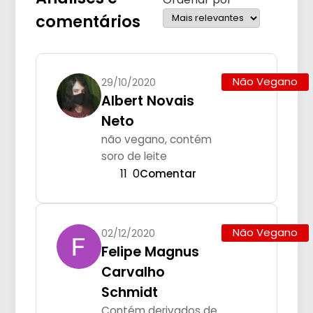
comentários
Não Vegano
29/10/2020
Albert Novais
Neto
não vegano, contém
soro de leite
11
0
Comentar
Não Vegano
02/12/2020
Felipe Magnus
Carvalho
Schmidt
Contém derivados de