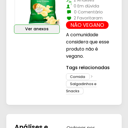
2 Análises
0 Em dúvida
0 Comentário
2 Favoritaram
NÃO VEGANO
Ver anexos
A comunidade
considera que esse
produto não é
vegano.
Tags relacionadas
Comida
Salgadinhos e
Snacks
Análises e
Ordenar por