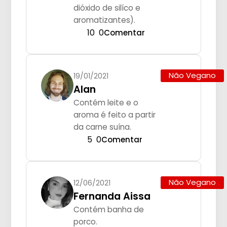
dióxido de silíco e
aromatizantes).
10
0
Comentar
Não Vegano
19/01/2021
Alan
Contém leite e o
aroma é feito a partir
da carne suína.
5
0
Comentar
Não Vegano
12/06/2021
Fernanda Aissa
Contém banha de
porco.