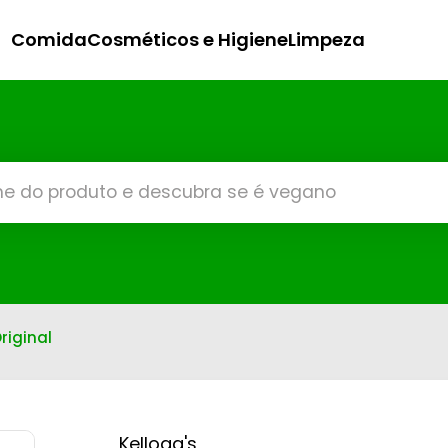
Comida
Cosméticos e Higiene
Limpeza
riginal
Kellogg's