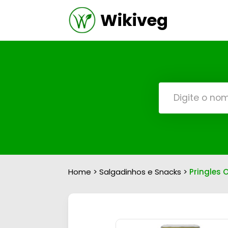
Wikiveg
Home
>
Salgadinhos e Snacks
>
Pringles O