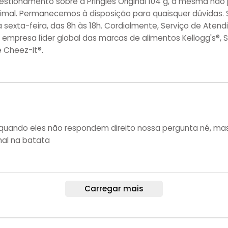
estionamento sobre a Pringles Original 104 g, a mesma não 
imal. Permanecemos à disposição para quaisquer dúvidas.
 sexta-feira, das 8h às 18h. Cordialmente, Serviço de Ate
 empresa líder global das marcas de alimentos Kellogg's®, Su
e Cheez-It®.
l quando eles não respondem direito nossa pergunta né, m
al na batata
Carregar mais