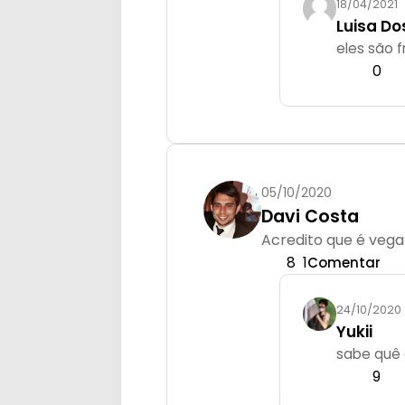
18/04/2021
Luisa Do
eles são 
0
05/10/2020
Davi Costa
Acredito que é vega
8
1
Comentar
24/10/2020
Yukii
sabe quê 
9