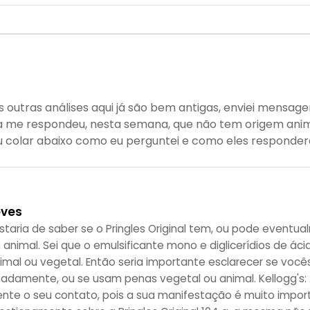
 outras análises aqui já são bem antigas, enviei mensag
sa me respondeu, nesta semana, que não tem origem ani
Vou colar abaixo como eu perguntei e como eles responde
eves
ostaria de saber se o Pringles Original tem, ou pode eventua
animal. Sei que o emulsificante mono e diglicerídios de ác
imal ou vegetal. Então seria importante esclarecer se voc
inadamente, ou se usam penas vegetal ou animal. Kellogg'
te o seu contato, pois a sua manifestação é muito import