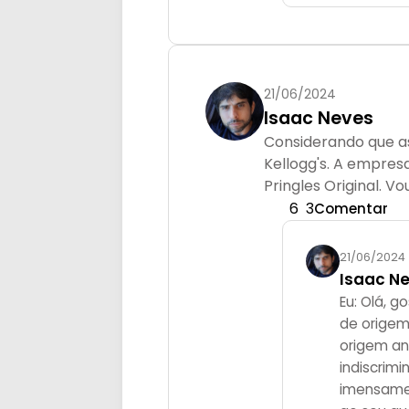
21/06/2024
Isaac Neves
Considerando que as
Kellogg's. A empre
Pringles Original. 
6
3
Comentar
21/06/2024
Isaac N
Eu: Olá, g
de origem 
origem an
indiscrim
imensamen