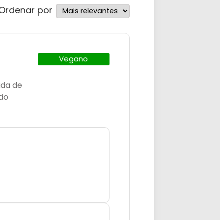
Ordenar por
Vegano
ada de
 do