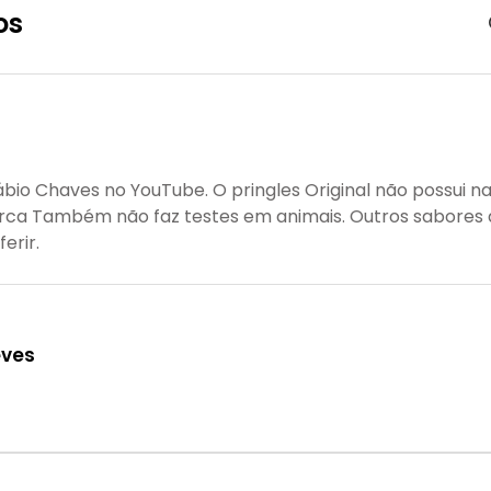
os
bio Chaves no YouTube. O pringles Original não possui n
rca Também não faz testes em animais. Outros sabores
erir.
eves