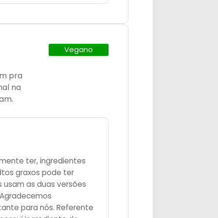
Vegano
em pra
mal na
ram.
lmente ter, ingredientes
idtos graxos pode ter
ês usam as duas versões
s: Agradecemos
ante para nós. Referente