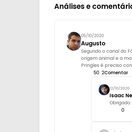
Análises e comentári
05/10/2020
Augusto
Segundo o canal do Fá
origem animal e a ma
Pringles é preciso conf
50
2
Comentar
12/10/2020
Isaac N
Obrigado.
0