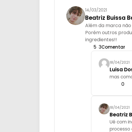
14/03/2021
Beatriz Buissa 
Além da marca não 
Porém outros produ
ingredientes!!
5
3
Comentar
18/04/2021
Luisa Do
mas como 
0
18/04/2021
Beatriz 
Ué com in
processo d