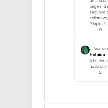
ao seu qu
origem an
segunda a
Kellanova,
Pringles® 
0
22/06/2024
Heloisa
é horríve
nada anim
2