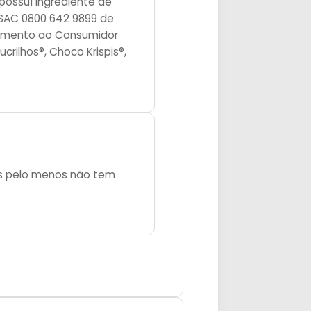
possuí ingrediente de
 SAC 0800 642 9899 de
ndimento ao Consumidor
crilhos®, Choco Krispis®,
as pelo menos não tem