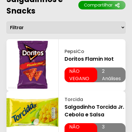
Compartilhar
Snacks
PepsiCo
Doritos Flamin Hot
NÃO
2
VEGANO
Análises
Torcida
Salgadinho Torcida Jr.
Cebola e Salsa
NÃO
3