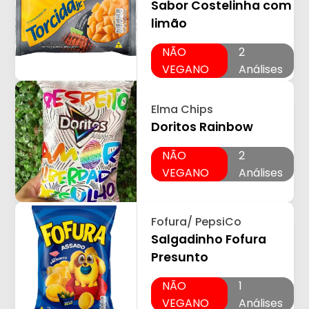
Sabor Costelinha com
limão
NÃO
2
VEGANO
Análises
Elma Chips
Doritos Rainbow
NÃO
2
VEGANO
Análises
Fofura/ PepsiCo
Salgadinho Fofura
Presunto
NÃO
1
VEGANO
Análises