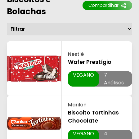
Compartilhar
Bolachas
Nestlé
Wafer Prestígio
VEGANO
7
Análises
Marilan
Biscoito Tortinhas
Chocolate
VEGANO
4