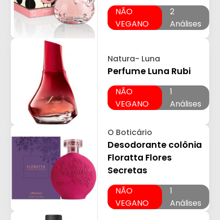
NÃO
2
VEGANO
Análises
Natura- Luna
Perfume Luna Rubi
NÃO
1
VEGANO
Análises
O Boticário
Desodorante colônia
Floratta Flores
Secretas
NÃO
1
VEGANO
Análises