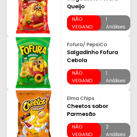
Queijo
NÃO
1
VEGANO
Análises
Fofura/ PepsiCo
Salgadinho Fofura
Cebola
NÃO
1
VEGANO
Análises
Elma Chips
Cheetos sabor
Parmesão
NÃO
2
VEGANO
Análises