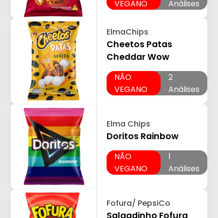
VEGANO
Análises
ElmaChips
Cheetos Patas
Cheddar Wow
NÃO
2
VEGANO
Análises
Elma Chips
Doritos Rainbow
NÃO
1
VEGANO
Análises
Fofura/ PepsiCo
Salgadinho Fofura