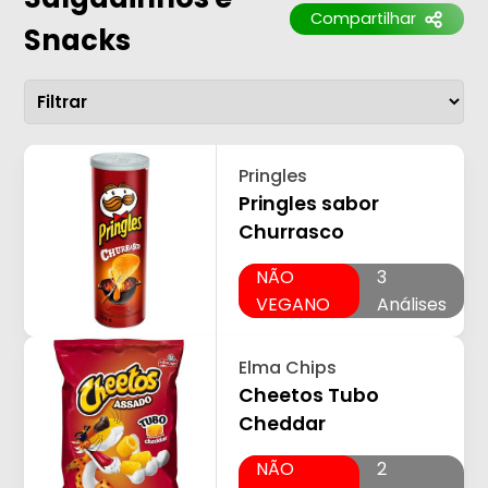
Compartilhar
Snacks
Pringles
Pringles sabor
Churrasco
NÃO
3
VEGANO
Análises
Elma Chips
Cheetos Tubo
Cheddar
NÃO
2